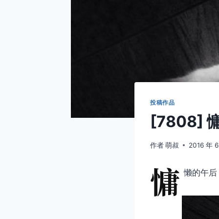
投稿作品
[7808]
作者
萌叔
2016 年 
慵
懒的午后