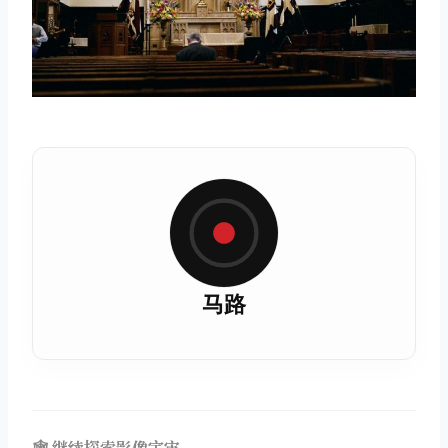
马路
🕸️ 继续探索影像宇宙