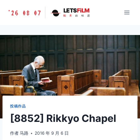
跳
胶
LETS
FiLM
'26 08 07
到
胶
片
的
味
道
片
内
的
容
味
道
LETSFILM
投稿作品
[8852] Rikkyo Chapel
作者
马路
2016 年 9 月 6 日