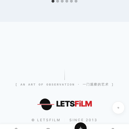
[ AN ART OF OBSERVATION · 一门观察的艺术 ]
LETS
FiLM
© LETSFILM
SINCE 2013
|