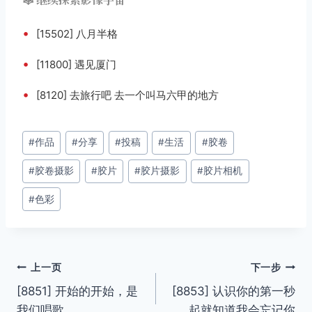
•
[15502] 八月半格
•
[11800] 遇见厦门
•
[8120] 去旅行吧 去一个叫马六甲的地方
文
#
作品
#
分享
#
投稿
#
生活
#
胶卷
章
#
胶卷摄影
#
胶片
#
胶片摄影
#
胶片相机
标
签：
#
色彩
文
上一页
下一步
[8851] 开始的开始，是
[8853] 认识你的第一秒
章
我们唱歌
起就知道我会忘记你