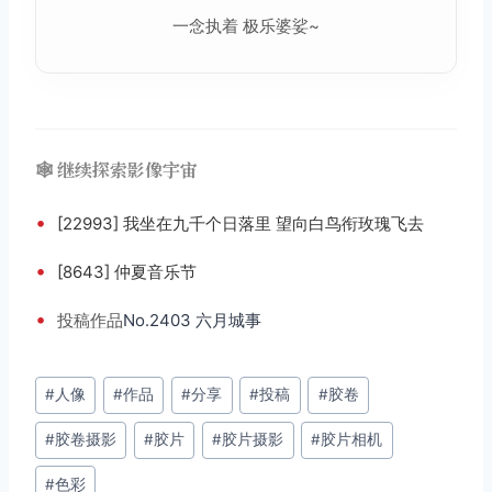
一念执着 极乐婆娑~
🕸️ 继续探索影像宇宙
•
[22993] 我坐在九千个日落里 望向白鸟衔玫瑰飞去
•
[8643] 仲夏音乐节
•
投稿
作品
No.2403 六月城事
文
#
人像
#
作品
#
分享
#
投稿
#
胶卷
章
#
胶卷摄影
#
胶片
#
胶片摄影
#
胶片相机
标
签：
#
色彩