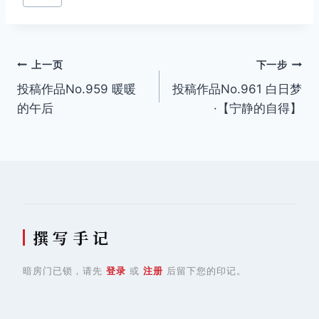
文
上一页
下一步
投稿作品No.959 暖暖
投稿作品No.961 白日梦
章
的午后
·【宁静的自得】
导
航
撰 写 手 记
暗房门已锁，请先
登录
或
注册
后留下您的印记。