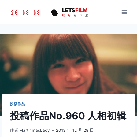
跳
胶
LETS
FiLM
'26 08 08
到
胶
片
的
味
道
片
内
的
容
味
道
LETSFILM
投稿作品
投稿作品No.960 人相初辑
作者
MartinmasLacy
2013 年 12 月 28 日