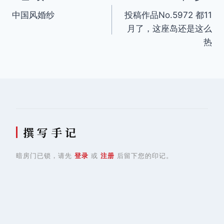
文
中国风婚纱
投稿作品No.5972 都11
章
月了，这座岛还是这么
导
热
航
撰 写 手 记
暗房门已锁，请先
登录
或
注册
后留下您的印记。