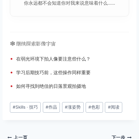
你永远都不会知道你对我来说意味着什么......
🕸️ 继续探索影像宇宙
•
在弱光环境下拍人像要注意些什么？
•
学习后期技巧前，这些操作同样重要
•
如何寻找到绝佳的日落景观拍摄地
文
#
Skills · 技巧
#
作品
#
涨姿势
#
色彩
#
阅读
章
标
签：
上一页
下一步