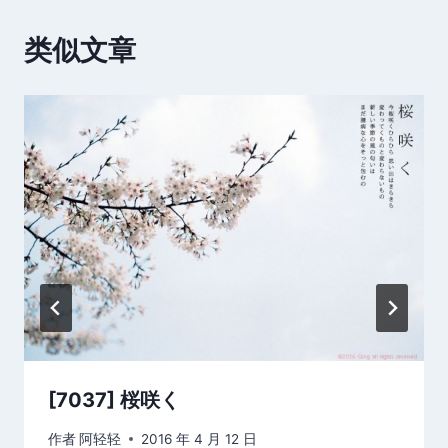
类似文章
[7037] 桜咲く
作者
阿轻轻
2016 年 4 月 12 日