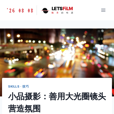
跳
胶
LETS
FiLM
'26 08 08
到
胶
片
的
味
道
片
内
的
容
味
道
LETSFILM
SKILLS · 技巧
小品摄影：善用大光圈镜头
营造氛围