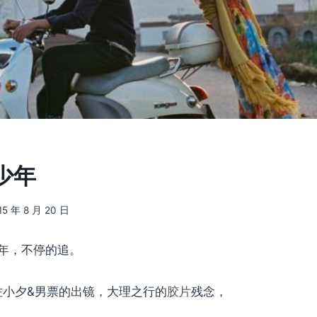
少年
15 年 8 月 20 日
年，不停的追。
s 佐小夕&男票的出镜，大理之行的
胶片
残念，