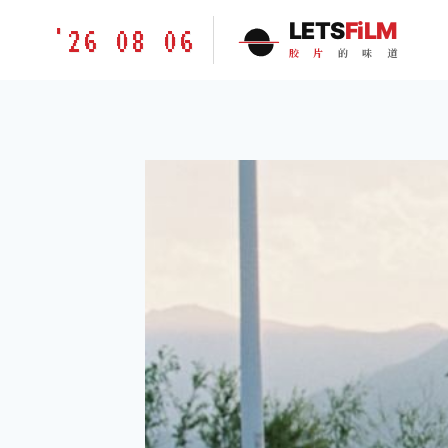
跳
胶
LETS
FiLM
'26 08 06
到
片
胶
片
的
味
道
内
的
容
味
道
LETSFILM