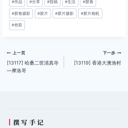
#
作品
#
分享
#
投稿
#
生活
#
胶卷
章
#
胶卷摄影
#
胶片
#
胶片摄影
#
胶片相机
标
签：
#
色彩
文
上一页
下一步
[13117] 哈桑二世清真寺
[13119] 香港大澳渔村
章
—摩洛哥
导
航
撰 写 手 记