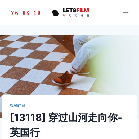
跳
胶
LETS
FiLM
'26 08 10
到
胶
片
的
味
道
片
内
的
容
味
道
LETSFILM
投稿作品
[13118] 穿过山河走向你-
英国行