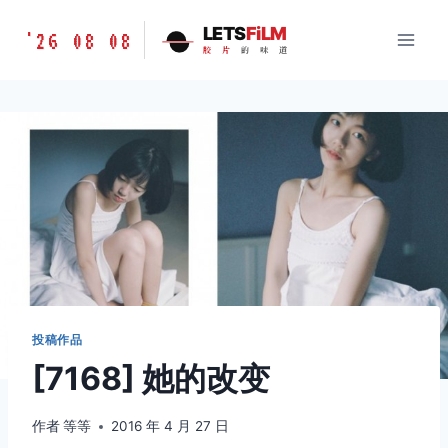
跳
胶
LETS
FiLM
'26 08 08
到
胶
片
的
味
道
片
内
的
容
味
道
LETSFILM
投稿作品
[7168] 她的改变
作者
等等
2016 年 4 月 27 日