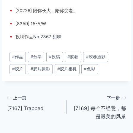
•
[20226] 陪你长大，陪你变老。
•
[8359] 15-A/W
•
投稿
作品
No.2367 甜味
文
#
作品
#
分享
#
投稿
#
胶卷
#
胶卷摄影
章
#
胶片
#
胶片摄影
#
胶片相机
#
色彩
标
签：
文
上一页
下一步
[7167] Trapped
[7169] 每个不经意，都
章
是最美的风景
导