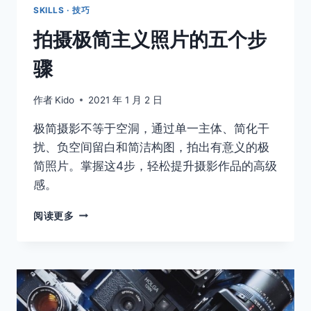
SKILLS · 技巧
拍摄极简主义照片的五个步
骤
作者
Kido
2021 年 1 月 2 日
极简摄影不等于空洞，通过单一主体、简化干
扰、负空间留白和简洁构图，拍出有意义的极
简照片。掌握这4步，轻松提升摄影作品的高级
感。
拍
阅读更多
摄
极
简
主
义
照