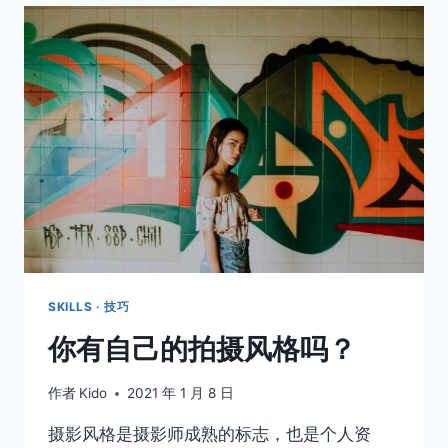
是
拍
摄
街
头
摄
影
的
第
一
步
SKILLS · 技巧
你有自己的拍摄风格吗？
作者
Kido
2021 年 1 月 8 日
摄影风格是摄影师成熟的标志，也是个人资