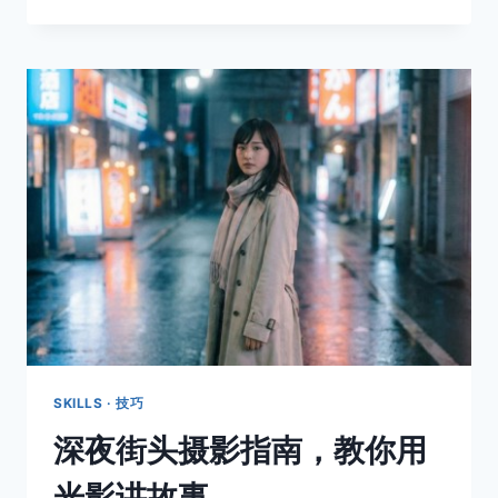
果
照
片
失
去
了
色
彩，
它
还
剩
下
什
么？
SKILLS · 技巧
深夜街头摄影指南，教你用
光影讲故事