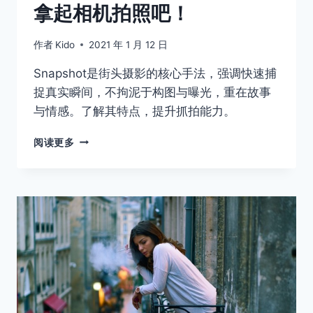
拿起相机拍照吧！
作者
Kido
2021 年 1 月 12 日
Snapshot是街头摄影的核心手法，强调快速捕
捉真实瞬间，不拘泥于构图与曝光，重在故事
与情感。了解其特点，提升抓拍能力。
拿
阅读更多
起
相
机
拍
照
吧！