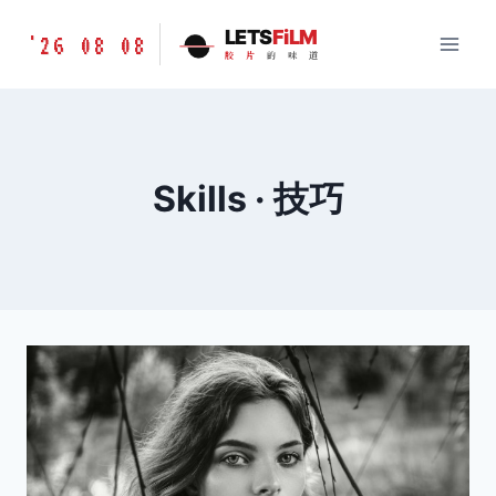
跳
胶
LETS
FiLM
'26 08 08
到
胶
片
的
味
道
片
内
的
容
味
道
LETSFILM
Skills · 技巧