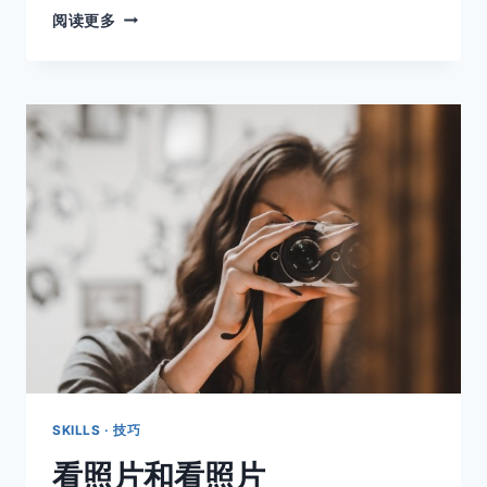
如
阅读更多
何
开
取消
搜索
始
你
的
街
头
摄
影？
SKILLS · 技巧
看照片和看照片