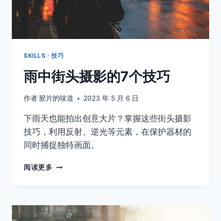
讲
故
事
SKILLS · 技巧
雨中街头摄影的7个技巧
作者
胶片的味道
2023 年 5 月 6 日
下雨天也能拍出创意大片？掌握这些街头摄影
技巧，利用反射、逆光等元素，在保护器材的
同时捕捉独特画面。
雨
阅读更多
中
街
头
摄
影