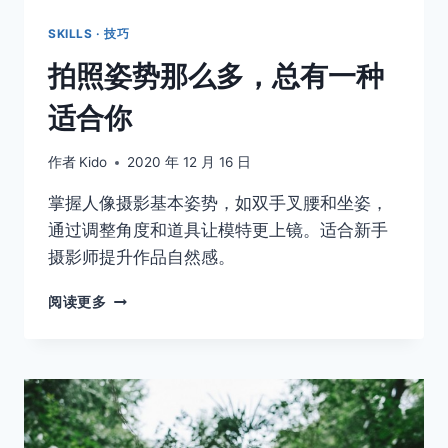
SKILLS · 技巧
拍照姿势那么多，总有一种
适合你
作者
Kido
2020 年 12 月 16 日
掌握人像摄影基本姿势，如双手叉腰和坐姿，
通过调整角度和道具让模特更上镜。适合新手
摄影师提升作品自然感。
拍
阅读更多
照
姿
势
那
么
多，
总