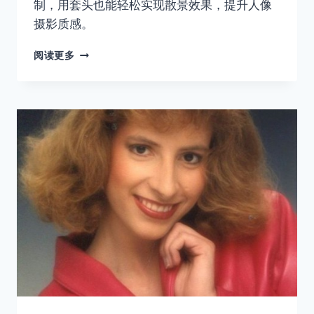
制，用套头也能轻松实现散景效果，提升人像
摄影质感。
没
阅读更多
有
大
光
圈
镜
头，
怎
么
样
拍
出
虚
化
的
背
景？