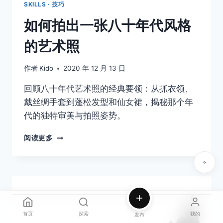
SKILLS · 技巧
如何拍出一张八十年代风格
的艺术照
作者
Kido
2020 年 12 月 13 日
回顾八十年代艺术照的经典要领：从抓衣领、
戴丝绸手套到蓬松发型和仙女裙，揭秘那个年
代的独特审美与拍照姿势。
如
阅读更多
何
拍
出
一
张
八
十
首页
探索
我的
发布
年