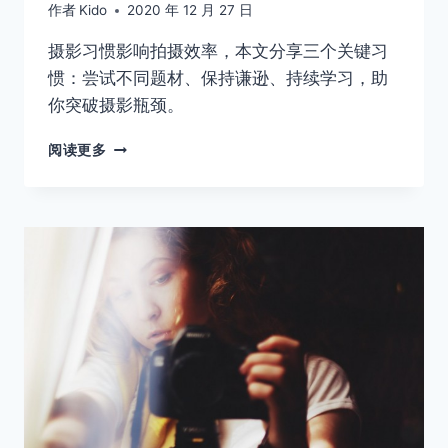
作者
Kido
2020 年 12 月 27 日
摄影习惯影响拍摄效率，本文分享三个关键习
惯：尝试不同题材、保持谦逊、持续学习，助
你突破摄影瓶颈。
开
阅读更多
始
拍
照
前，
你
需
要
了
解
这
些
事