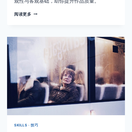
观性与客观基础，助你提升作品质量。
一
阅读更多
张
好
照
片
的
六
个
要
素
SKILLS · 技巧