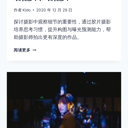
作者
Kido
2020 年 12 月 29 日
探讨摄影中观察细节的重要性，通过胶片摄影
培养思考习惯，提升构图与曝光预测能力，帮
助摄影师拍出更有深度的作品。
看
阅读更多
照
片
和
看
照
片