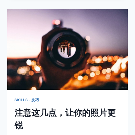
招，
提
升
你
的
人
像
摄
影
水
平
SKILLS · 技巧
注意这几点，让你的照片更
锐