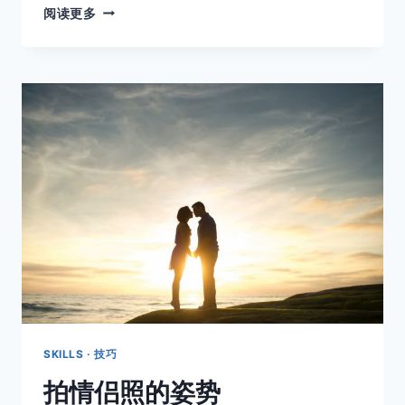
用
阅读更多
框
架
中
的
分
割
来
构
图
SKILLS · 技巧
拍情侣照的姿势