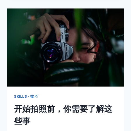
去
拍
照
要
注
意
些
什
么？
SKILLS · 技巧
开始拍照前，你需要了解这
些事