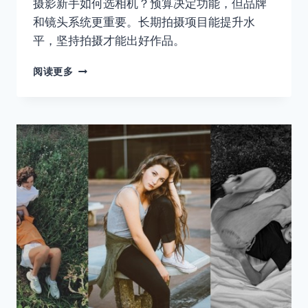
摄影新手如何选相机？预算决定功能，但品牌
和镜头系统更重要。长期拍摄项目能提升水
平，坚持拍摄才能出好作品。
买
阅读更多
一
台
好
相
机，
然
后
忘
了
相
机