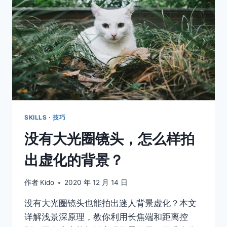
有
一
种
适
合
你
SKILLS · 技巧
没有大光圈镜头，怎么样拍
出虚化的背景？
作者
Kido
2020 年 12 月 14 日
没有大光圈镜头也能拍出迷人背景虚化？本文
详解浅景深原理，教你利用长焦端和距离控