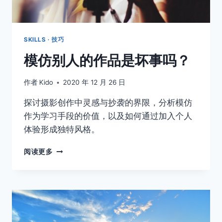
SKILLS · 技巧
模仿别人的作品是坏事吗？
作者
Kido
2020 年 12 月 26 日
探讨摄影创作中灵感与抄袭的界限，分析模仿
作为学习手段的价值，以及如何通过加入个人
体验形成独特风格。
模
阅读更多
仿
别
人
的
作
品