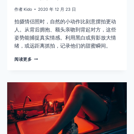
作者
Kido
2020 年 12 月 23 日
拍摄情侣照时，自然的小动作比刻意摆拍更动
人。从背后拥抱、额头亲吻到背起对方，这些
姿势能捕捉真实情感。利用黑白或剪影放大情
绪，或远距离抓拍，记录他们的甜蜜瞬间。
拍
阅读更多
情
侣
照
的
姿
势