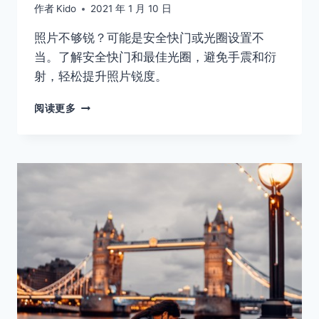
作者
Kido
2021 年 1 月 10 日
照片不够锐？可能是安全快门或光圈设置不
当。了解安全快门和最佳光圈，避免手震和衍
射，轻松提升照片锐度。
注
阅读更多
意
这
几
点，
让
你
的
照
片
更
锐