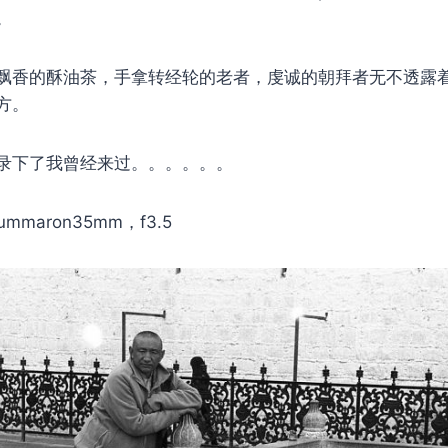
。
飘香的酥油茶，手拿转经轮的老者，虔诚的朝拜者无不透露
方。
录下了我曾经来过。。。。。。
maron35mm，f3.5