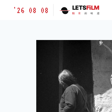
跳
胶
LETS
FiLM
'26 08 08
到
片
胶
片
的
味
道
内
的
容
味
道
LETSFILM