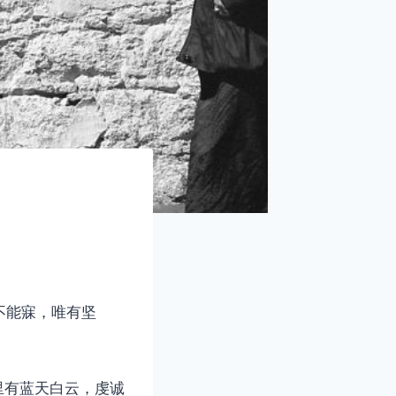
不能寐，唯有坚
里有蓝天白云，虔诚