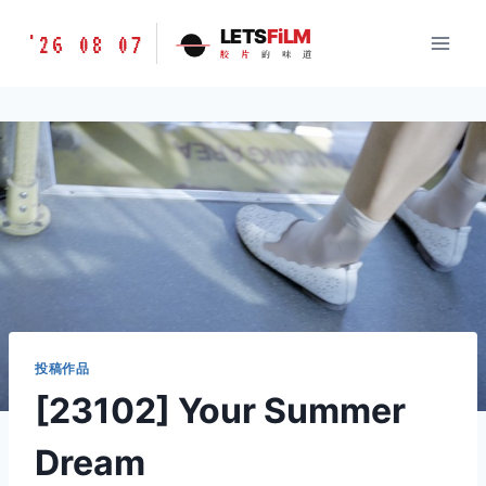
跳
胶
LETS
FiLM
'26 08 07
到
胶
片
的
味
道
片
内
的
容
味
道
LETSFILM
投稿作品
[23102] Your Summer
Dream