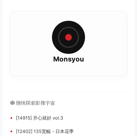
Monsyou
🕸️ 继续探索影像宇宙
•
[14915] 开心就好 vol.3
•
[12402] 135宽幅－日本花季