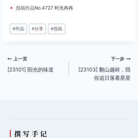
•
投稿
作品
No.4727 时光冉冉
文
#
作品
#
分享
#
投稿
章
标
签：
文
上一页
下一步
[23101] 阳光的味道
[23103] 翻山越岭，陪
章
你追日落看星星
导
航
撰 写 手 记