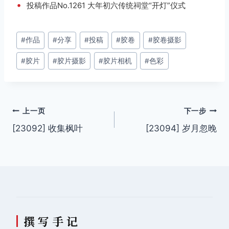
•
投稿作品No.1261 大年初六传统祠堂“开灯”仪式
文
#
作品
#
分享
#
投稿
#
胶卷
#
胶卷摄影
章
#
胶片
#
胶片摄影
#
胶片相机
#
色彩
标
签：
文
上一页
下一步
[23092] 收集枫叶
[23094] 岁月忽晚
章
导
航
撰 写 手 记