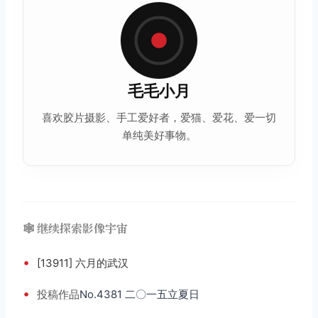
毛毛小月
喜欢
胶片摄影
、手工爱好者，爱猫、爱花、爱一切
单纯美好事物。
🕸️ 继续探索影像宇宙
•
[13911] 六月的武汉
•
投稿
作品
No.4381 二〇一五立夏日