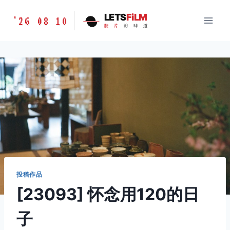
跳
胶
LETS
FiLM
'26 08 10
到
胶
片
的
味
道
片
内
的
容
味
道
LETSFILM
投稿作品
[23093] 怀念用120的日
子