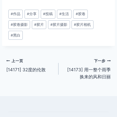
文
#
作品
#
分享
#
投稿
#
生活
#
胶卷
章
#
胶卷摄影
#
胶片
#
胶片摄影
#
胶片相机
标
签：
#
黑白
文
上一页
下一步
[14171] 32度的伦敦
[14173] 用一整个雨季
章
换来的风和日丽
导
航