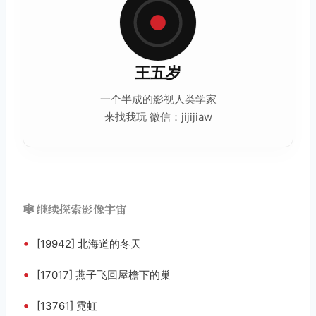
王五岁
一个半成的影视人类学家
来找我玩 微信：jijijiaw
🕸️ 继续探索影像宇宙
•
[19942] 北海道的冬天
•
[17017] 燕子飞回屋檐下的巢
•
[13761] 霓虹