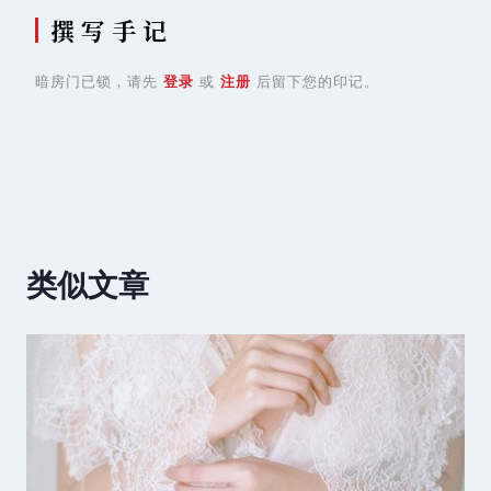
撰 写 手 记
暗房门已锁，请先
登录
或
注册
后留下您的印记。
类似文章