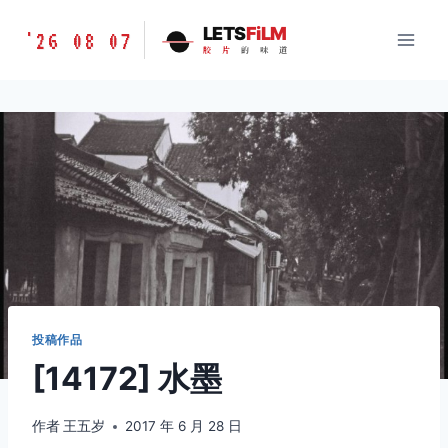
跳
胶
LETS
FiLM
'26 08 07
到
胶
片
的
味
道
片
内
的
容
味
道
LETSFILM
投稿作品
[14172] 水墨
作者
王五岁
2017 年 6 月 28 日