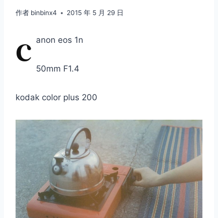
作者
binbinx4
2015 年 5 月 29 日
c
anon eos 1n
50mm F1.4
kodak color plus 200