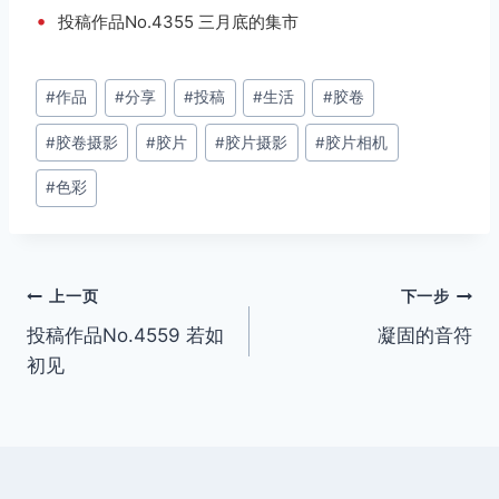
•
投稿作品No.4355 三月底的集市
文
#
作品
#
分享
#
投稿
#
生活
#
胶卷
章
#
胶卷摄影
#
胶片
#
胶片摄影
#
胶片相机
标
签：
#
色彩
文
上一页
下一步
投稿作品No.4559 若如
凝固的音符
章
初见
导
航