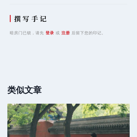
撰 写 手 记
暗房门已锁，请先
登录
或
注册
后留下您的印记。
类似文章