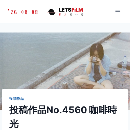
跳
胶
LETS
FiLM
'26 08 08
到
胶
片
的
味
道
片
内
的
容
味
道
LETSFILM
投稿作品
投稿作品No.4560 咖啡時
光