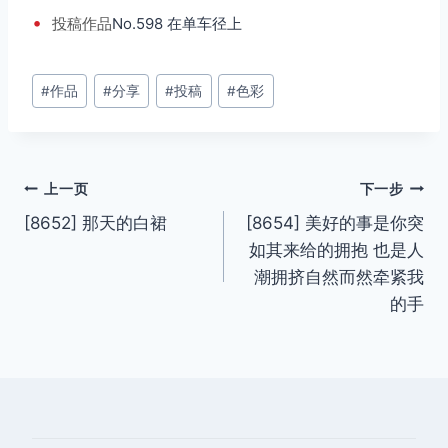
•
投稿
作品
No.598 在单车径上
文
#
作品
#
分享
#
投稿
#
色彩
章
标
签：
文
上一页
下一步
[8652] 那天的白裙
[8654] 美好的事是你突
章
如其来给的拥抱 也是人
导
潮拥挤自然而然牵紧我
的手
航