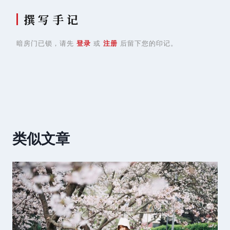
撰 写 手 记
暗房门已锁，请先
登录
或
注册
后留下您的印记。
类似文章