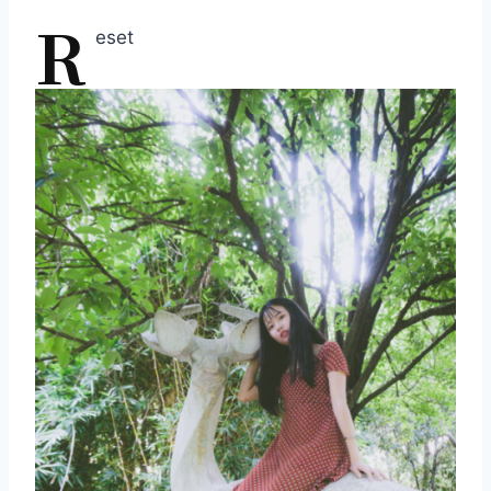
R
eset