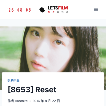
跳
胶
LETS
FiLM
'26 08 08
到
胶
片
的
味
道
片
内
的
容
味
道
LETSFILM
投稿作品
[8653] Reset
作者
Aaronltc
2016 年 8 月 22 日