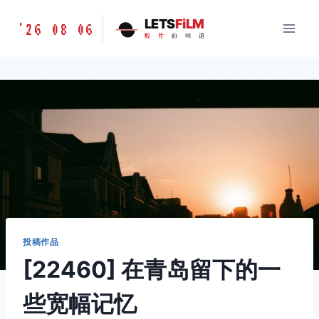
跳
胶
LETS
FiLM
'26 08 06
到
胶
片
的
味
道
片
内
的
容
味
道
LETSFILM
投稿作品
[22460] 在青岛留下的一
些宽幅记忆