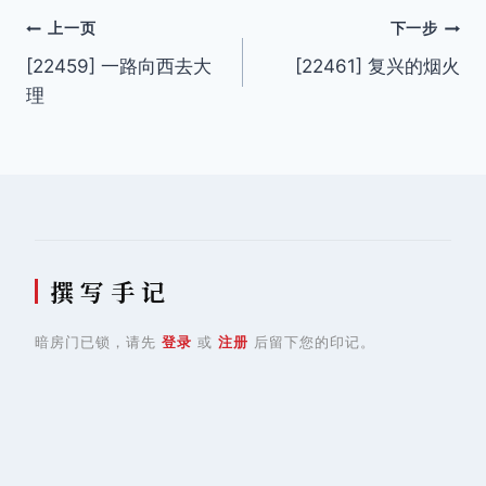
文
上一页
下一步
[22459] 一路向西去大
[22461] 复兴的烟火
章
理
导
航
撰 写 手 记
暗房门已锁，请先
登录
或
注册
后留下您的印记。