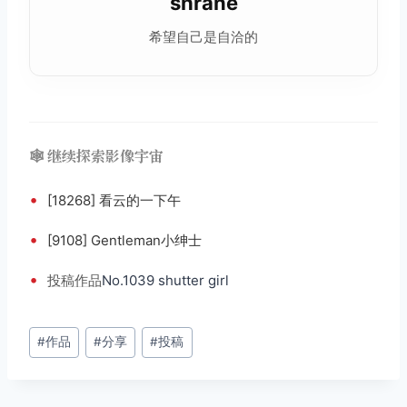
shrane
希望自己是自洽的
🕸️ 继续探索影像宇宙
•
[18268] 看云的一下午
•
[9108] Gentleman小绅士
•
投稿
作品
No.1039 shutter girl
文
#
作品
#
分享
#
投稿
章
标
签：