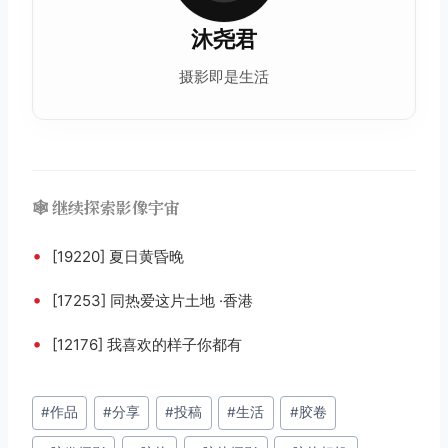
沐尧君
摄影即是
生活
🕸️ 继续探索影像宇宙
•
[19220] 夏日黄昏晚
•
[17253] 同热爱这片土地 ·香港
•
[12176] 我喜欢的样子你都有
文
#
作品
#
分享
#
投稿
#
生活
#
胶卷
章