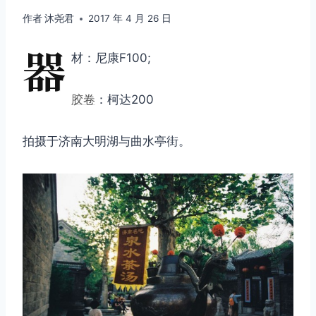
作者
沐尧君
2017 年 4 月 26 日
器
材：尼康F100;
胶卷
：柯达200
拍摄于济南大明湖与曲水亭街。