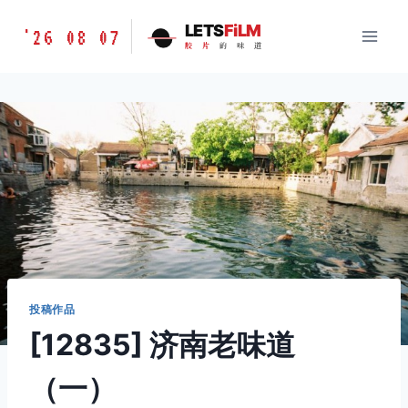
跳
胶
LETS
FiLM
'26 08 07
到
胶
片
的
味
道
片
内
的
容
味
道
LETSFILM
投稿作品
[12835] 济南老味道
（一）