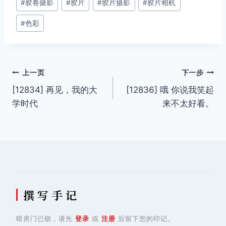
#
胶卷摄影
#
胶片
#
胶片摄影
#
胶片相机
标
签：
#
色彩
文
上一页
下一步
[12834] 再见，我的大
[12836] 哦 你说我笑起
章
学时代
来不太好看。
导
航
撰 写 手 记
暗房门已锁，请先
登录
或
注册
后留下您的印记。