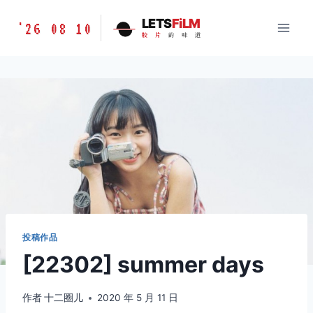
跳
胶
LETS
FiLM
'26 08 10
到
胶
片
的
味
道
片
内
的
容
味
道
LETSFILM
投稿作品
[22302] summer days
作者
十二圈儿
2020 年 5 月 11 日