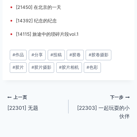
•
[21450] 在北京的一天
•
[14392] 纪念的纪念
•
[14115] 旅途中的琐碎片段vol.1
文
#
作品
#
分享
#
投稿
#
胶卷
#
胶卷摄影
章
#
胶片
#
胶片摄影
#
胶片相机
#
色彩
标
签：
文
上一页
下一步
[22301] 无题
[22303] 一起玩耍的小
章
伙伴
导