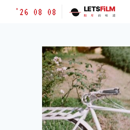
跳
胶
LETS
FiLM
'26 08 08
到
片
胶
片
的
味
道
内
的
容
味
道
LETSFILM