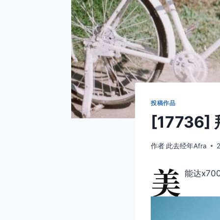
投稿作品
[17736
作者
此去经年Afra
美
能达x70