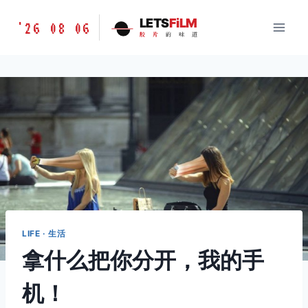
跳
胶
LETS
FiLM
'26 08 06
到
胶
片
的
味
道
片
内
的
容
味
道
LETSFILM
LIFE · 生活
拿什么把你分开，我的手
机！