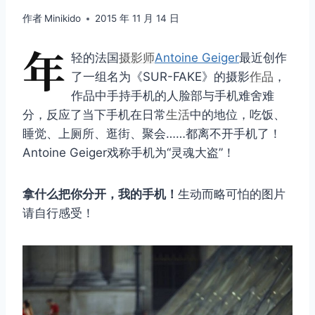
作者
Minikido
2015 年 11 月 14 日
年
轻的法国
摄影师
Antoine Geiger
最近创作
了一组名为《SUR-FAKE》的摄影
作品
，
作品中手持手机的人脸部与手机难舍难
分，反应了当下手机在日常
生活
中的地位，吃饭、
睡觉、上厕所、逛街、聚会……都离不开手机了！
Antoine Geiger戏称手机为“灵魂大盗”！
拿什么把你分开，我的手机！
生动而略可怕的图片
请自行感受！