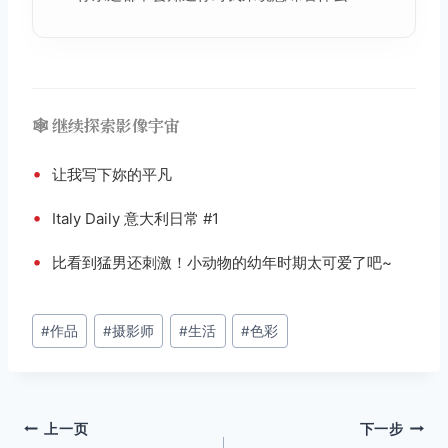
🕸️ 继续探索影像宇宙
•
让我写下妳的平凡
•
Italy Daily 意大利日常 #1
•
比看到猛男还刺激！小动物的幼年时期太可爱了吧~
文
#
作品
#
摄影师
#
生活
#
色彩
章
标
签：
文
上一页
下一步