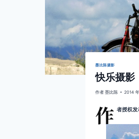
墨比陈摄影
快乐摄影
作者
墨比陈
2014 年
作
者授权发