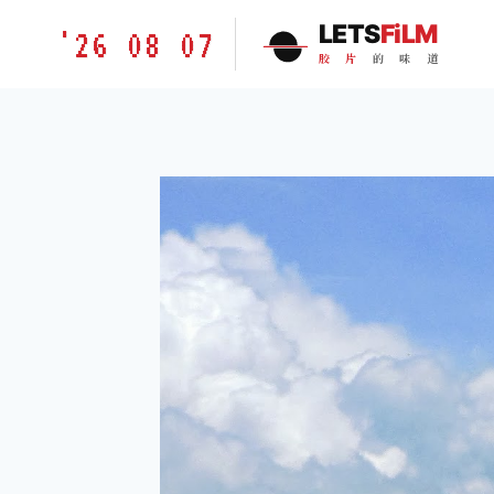
跳
胶
LETS
FiLM
'26 08 07
到
片
胶
片
的
味
道
内
的
容
味
道
LETSFILM