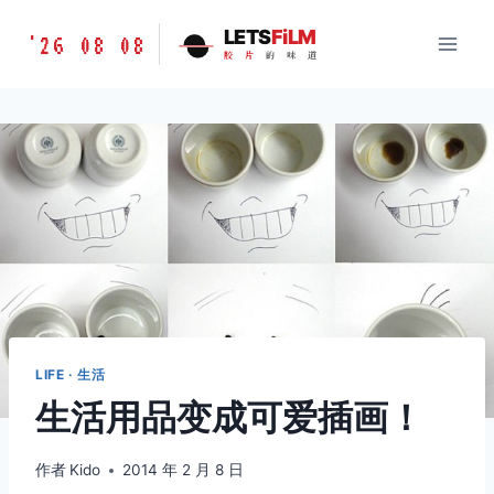
跳
胶
LETS
FiLM
'26 08 08
到
胶
片
的
味
道
片
内
的
容
味
道
LETSFILM
LIFE · 生活
生活用品变成可爱插画！
作者
Kido
2014 年 2 月 8 日