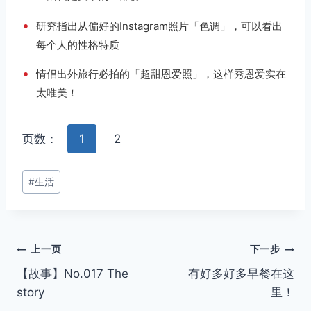
•
研究指出从偏好的Instagram照片「色调」，可以看出
每个人的性格特质
•
情侣出外旅行必拍的「超甜恩爱照」，这样秀恩爱实在
太唯美！
页数：
1
2
文
#
生活
章
标
签：
文
上一页
下一步
【故事】No.017 The
有好多好多早餐在这
章
story
里！