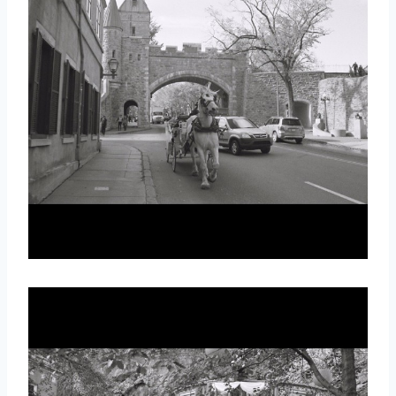
取消
搜索