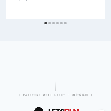
[ PAINTING WITH LIGHT · 用光线作画 ]