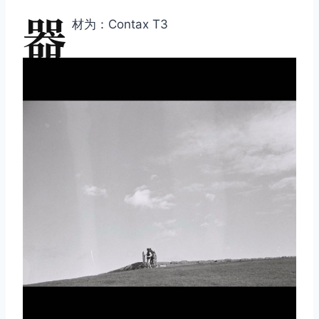
器
材为：Contax T3