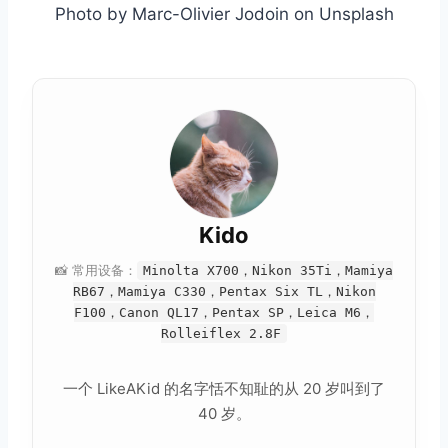
Photo by Marc-Olivier Jodoin on Unsplash
Kido
📸 常用设备：
Minolta X700，Nikon 35Ti，Mamiya
RB67，Mamiya C330，Pentax Six TL，Nikon
F100，Canon QL17，Pentax SP，Leica M6，
Rolleiflex 2.8F
一个 LikeAKid 的名字恬不知耻的从 20 岁叫到了
40 岁。