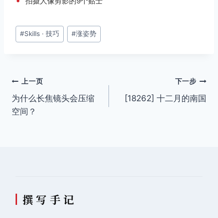
•
拍摄人像剪影的9个贴士
文
#
Skills · 技巧
#
涨姿势
章
标
签：
文
上一页
下一步
为什么长焦镜头会压缩
[18262] 十二月的南国
章
空间？
导
航
撰 写 手 记