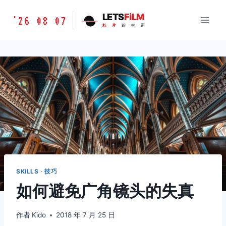
跳
胶
LETS
FiLM
'26 08 07
到
胶
片
的
味
道
片
内
的
容
味
道
LETSFILM
SKILLS · 技巧
如何避免广角镜头的失真
作者
Kido
2018 年 7 月 25 日