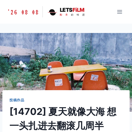
跳
胶
LETS
FiLM
'26 08 08
到
胶
片
的
味
道
片
内
的
容
味
道
LETSFILM
投稿作品
[14702] 夏天就像大海 想
一头扎进去翻滚几周半