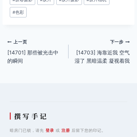
标
签：
#
色彩
文
上一页
下一步
[14701] 那些被光击中
[14703] 海靠近我 空气
章
的瞬间
湿了 黑暗温柔 凝视着我
导
航
撰 写 手 记
暗房门已锁，请先
登录
或
注册
后留下您的印记。