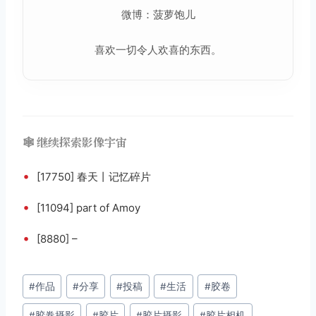
微博：菠萝饱儿
喜欢一切令人欢喜的东西。
🕸️ 继续探索影像宇宙
•
[17750] 春天丨记忆碎片
•
[11094] part of Amoy
•
[8880] –
文
#
作品
#
分享
#
投稿
#
生活
#
胶卷
章
#
胶卷摄影
#
胶片
#
胶片摄影
#
胶片相机