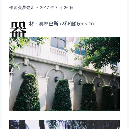
作者
菠萝饱儿
2017 年 7 月 26 日
器
材：奥林巴斯u2和佳能eos 1n