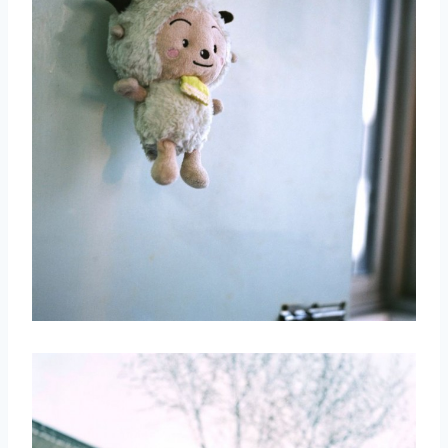
取消
搜索