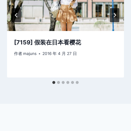
[7159] 假装在日本看樱花
作者
majuns
2016 年 4 月 27 日