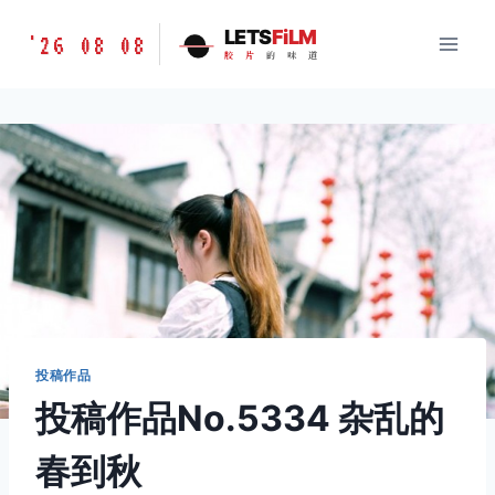
跳
胶
LETS
FiLM
'26 08 08
到
胶
片
的
味
道
片
内
的
容
味
道
LETSFILM
投稿作品
投稿作品No.5334 杂乱的
春到秋