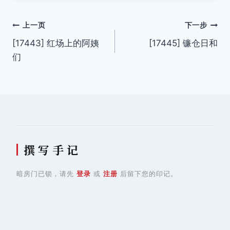
文
上一页
下一步
[17443] 红场上的阿姨
[17445] 镰仓日和
章
们
导
航
撰 写 手 记
暗房门已锁，请先
登录
或
注册
后留下您的印记。