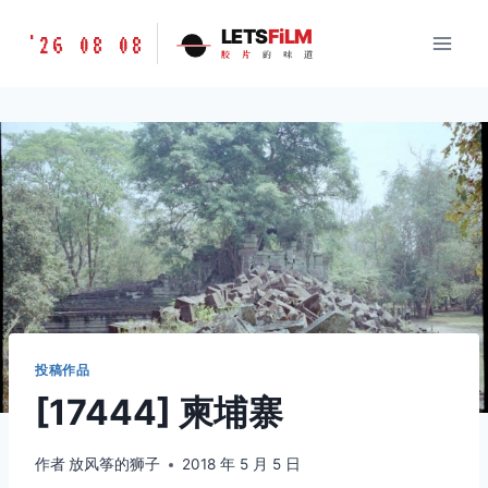
跳
胶
LETS
FiLM
'26 08 08
到
胶
片
的
味
道
片
内
的
容
味
道
LETSFILM
投稿作品
[17444] 柬埔寨
作者
放风筝的狮子
2018 年 5 月 5 日