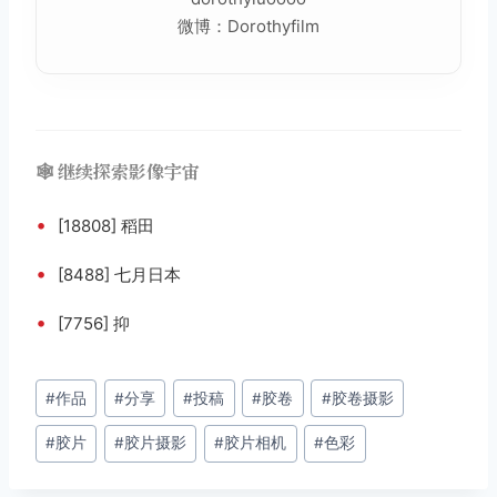
微博：Dorothyfilm
🕸️ 继续探索影像宇宙
•
[18808] 稻田
•
[8488] 七月日本
•
[7756] 抑
文
#
作品
#
分享
#
投稿
#
胶卷
#
胶卷摄影
章
#
胶片
#
胶片摄影
#
胶片相机
#
色彩
标
签：