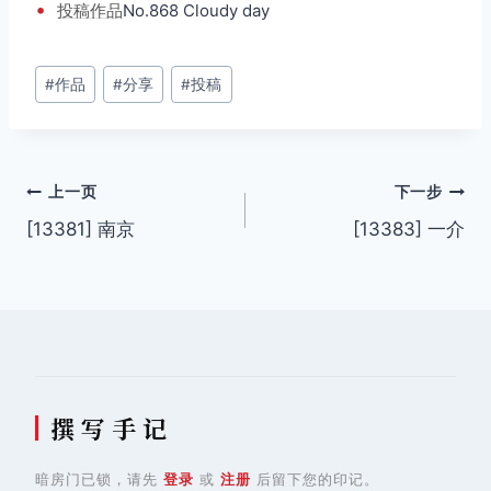
•
投稿
作品
No.868 Cloudy day
文
#
作品
#
分享
#
投稿
章
标
签：
文
上一页
下一步
[13381] 南京
[13383] 一介
章
导
航
撰 写 手 记
暗房门已锁，请先
登录
或
注册
后留下您的印记。