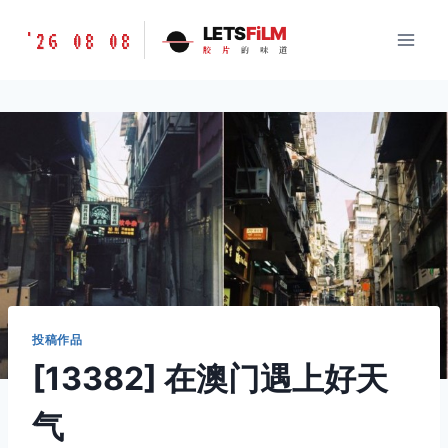
跳
胶
LETS
FiLM
'26 08 08
到
胶
片
的
味
道
片
内
的
容
味
道
LETSFILM
投稿作品
[13382] 在澳门遇上好天
气