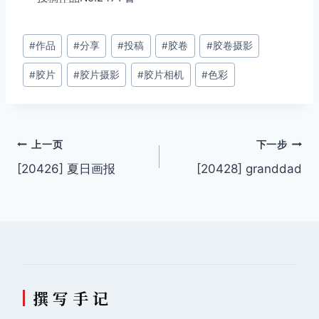
文
#
作品
#
分享
#
投稿
#
胶卷
#
胶卷摄影
章
#
胶片
#
胶片摄影
#
胶片相机
#
色彩
标
签：
文
上一页
下一步
[20426] 夏日画报
[20428] granddad
章
导
航
撰 写 手 记