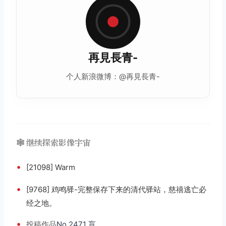
再見長青-
个人新浪微博：@再見長青-
🕸️ 继续探索影像宇宙
•
[21098] Warm
•
[9768] 鸡鸣驿-完整保存下来的清代驿站，慈禧逃亡必
经之地。
•
投稿
作品
No.2471 盲