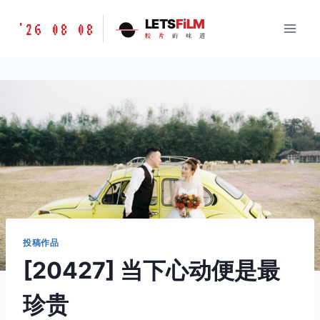
跳
胶
LETS
FiLM
'26 08 08
到
胶
片
的
味
道
片
内
的
容
味
道
LETSFILM
投稿作品
[20427] 当下心动便是最
珍贵