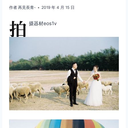
作者
再見長青-
2019 年 4 月 15 日
拍
摄器材eos1v