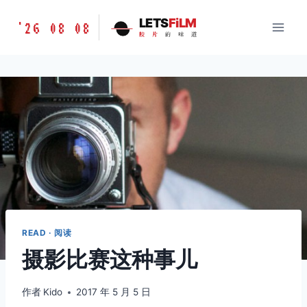
跳
胶
LETS
FiLM
'26 08 08
到
胶
片
的
味
道
片
内
的
容
味
道
LETSFILM
READ · 阅读
摄影比赛这种事儿
作者
Kido
2017 年 5 月 5 日