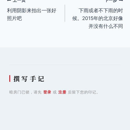
文
上一页
下一步
利用阴影来拍出一张好
下雨或者不下雨的时
章
照片吧
候。2015年的北京好像
导
并没有什么不同
航
撰 写 手 记
暗房门已锁，请先
登录
或
注册
后留下您的印记。