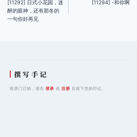
[11292] 日式小花园，迷
[11294] -和你啊
章
醉的眼神，还有那冬的
导
一句你好再见
航
撰 写 手 记
暗房门已锁，请先
登录
或
注册
后留下您的印记。