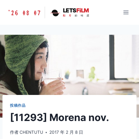
跳
胶
LETS
FiLM
'26 08 07
到
胶
片
的
味
道
片
内
的
容
味
道
LETSFILM
投稿作品
[11293] Morena nov.
作者
CHENTUTU
2017 年 2 月 8 日