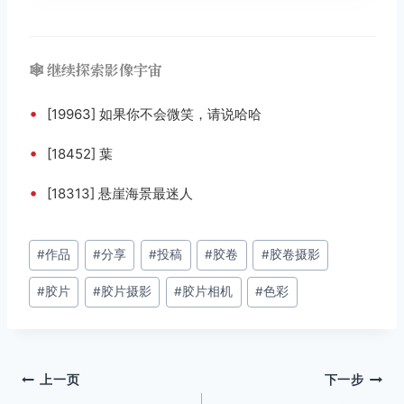
🕸️ 继续探索影像宇宙
•
[19963] 如果你不会微笑，请说哈哈
•
[18452] 葉
•
[18313] 悬崖海景最迷人
文
#
作品
#
分享
#
投稿
#
胶卷
#
胶卷摄影
章
#
胶片
#
胶片摄影
#
胶片相机
#
色彩
标
签：
文
上一页
下一步