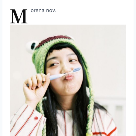
M
orena nov.