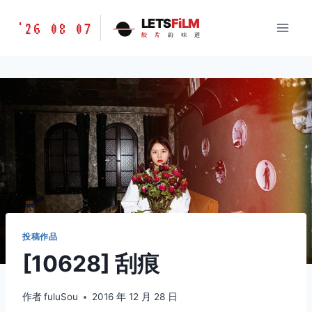
跳
胶
LETS
FiLM
'26 08 07
到
胶
片
的
味
道
片
内
的
容
味
道
LETSFILM
投稿作品
[10628] 刮痕
作者
fuluSou
2016 年 12 月 28 日