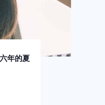
一六年的夏