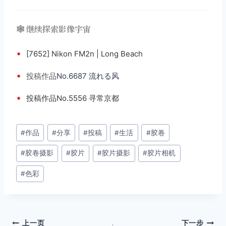
🕸️ 继续探索影像宇宙
•
[7652] Nikon FM2n | Long Beach
•
投稿
作品
No.6687 流れる风
•
投稿作品No.5556 寻常京都
文
#
作品
#
分享
#
投稿
#
生活
#
胶卷
章
#
胶卷摄影
#
胶片
#
胶片摄影
#
胶片相机
标
签：
#
色彩
文
上一页
下一步