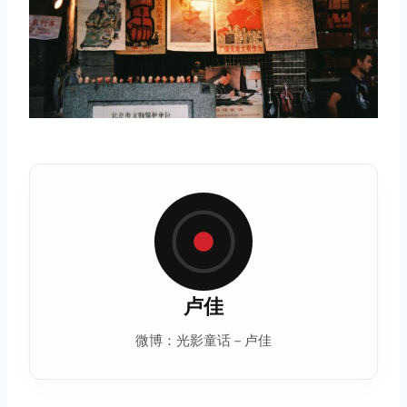
卢佳
微博：光影童话－卢佳