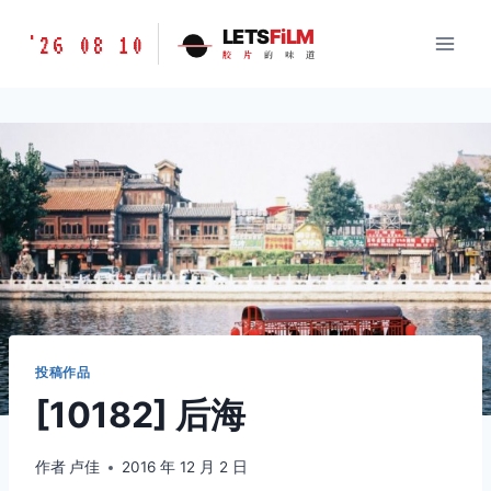
跳
胶
LETS
FiLM
'26 08 10
到
胶
片
的
味
道
片
内
的
容
味
道
LETSFILM
投稿作品
[10182] 后海
作者
卢佳
2016 年 12 月 2 日