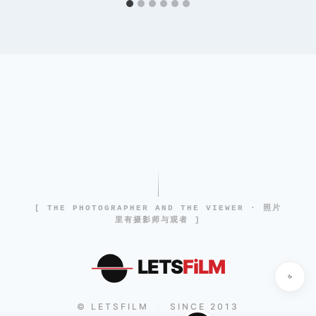
[ THE PHOTOGRAPHER AND THE VIEWER · 照片
里有摄影师与观者 ]
LETS
FiLM
© LETSFILM
SINCE 2013
|