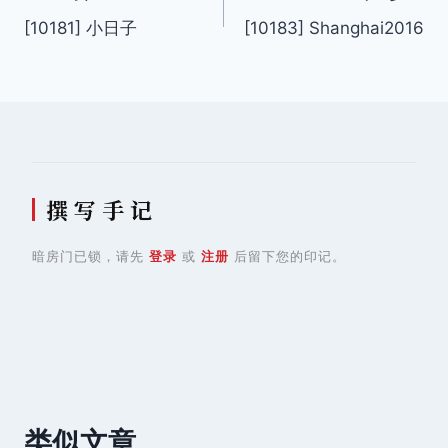
[10181] 小日子
[10183] Shanghai2016
章
导
航
撰 写 手 记
暗房门已锁，请先
登录
或
注册
后留下您的印记。
类似文章