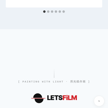
[ PAINTING WITH LIGHT · 用光线作画 ]
LETS
FiLM