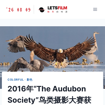
跳
胶
LETS
FiLM
'26 08 09
到
胶
片
的
味
道
片
内
的
容
味
道
LETSFILM
COLORFUL · 影色
2016年“The Audubon
Society”鸟类摄影大赛获