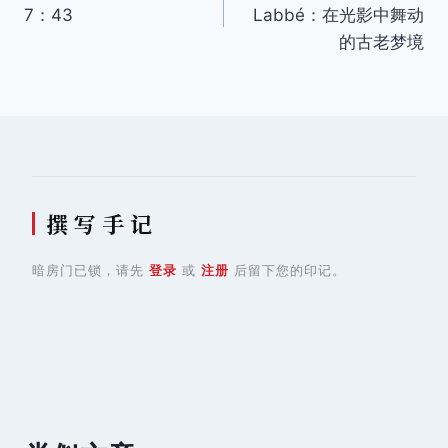
章
7：43
Labbé：在光影中舞动
导
的古老梦境
航
撰 写 手 记
暗房门已锁，请先
登录
或
注册
后留下您的印记。