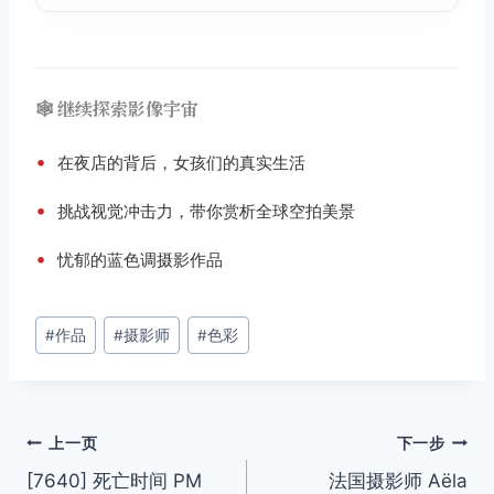
🕸️ 继续探索影像宇宙
•
在夜店的背后，女孩们的真实生活
•
挑战视觉冲击力，带你赏析全球空拍美景
•
忧郁的蓝色调摄影作品
文
#
作品
#
摄影师
#
色彩
章
标
签：
文
上一页
下一步
[7640] 死亡时间 PM
法国摄影师 Aëla