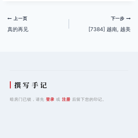
标
签：
文
上一页
下一步
真的再见
[7384] 越南, 越美
章
导
航
撰 写 手 记
暗房门已锁，请先
登录
或
注册
后留下您的印记。