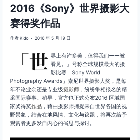
2016《Sony》世界摄影大
赛得奖作品
作者
Kido
2016 年 5 月 19 日
「世
界上有许多美，值得我们一一被
看见。」号称全球规模最大的摄
影比赛「Sony World
Photography Awards」索尼世界摄影大奖，是每
年不论业余还是专业级
摄影师
，纷纷争相报名的精
采国际赛事。稍早，官方也正式公布2016 区域国
家奖得奖
作品
，藉由摄影师捕捉来自世界各国的视
野景象，结合在地风情、文化与议题，将再次给予
观赏者更多发自内心的省思与探讨。