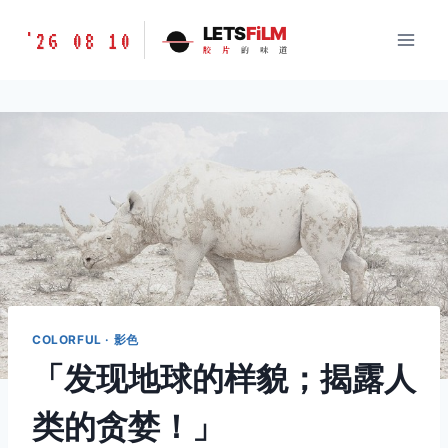
跳
胶
LETS
FiLM
'26 08 10
到
胶
片
的
味
道
片
内
的
容
味
道
LETSFILM
COLORFUL · 影色
「发现地球的样貌；揭露人
类的贪婪！」