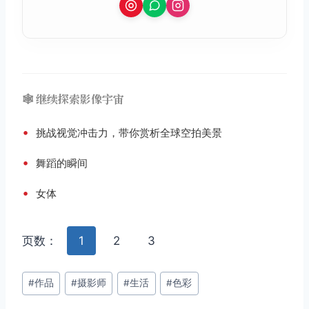
🕸️ 继续探索影像宇宙
•
挑战视觉冲击力，带你赏析全球空拍美景
•
舞蹈的瞬间
•
女体
页数：
1
2
3
文
#
作品
#
摄影师
#
生活
#
色彩
章