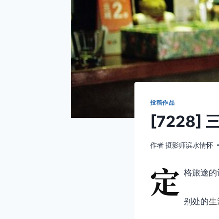
投稿作品
[7228]
作者
摄影师滨水情怀
定
格旅途的
别处的
生