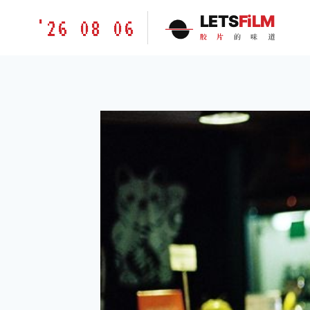
跳
胶
LETS
FiLM
'26 08 06
到
片
胶
片
的
味
道
内
的
容
味
道
LETSFILM