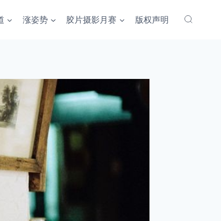
道
涨姿势
胶片摄影月赛
版权声明