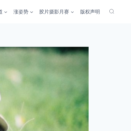
道
涨姿势
胶片摄影月赛
版权声明