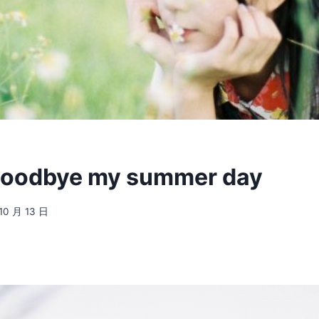
Goodbye my summer day
10 月 13 日