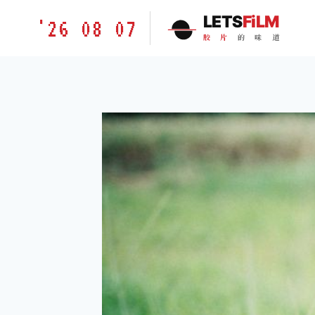
跳
胶
LETS
FiLM
'26 08 07
到
片
胶
片
的
味
道
内
的
容
味
道
LETSFILM