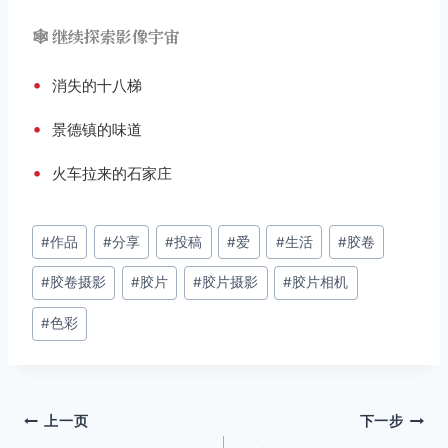
🕸️ 继续探索影像宇宙
•
消失的十八梯
•
景德镇的味道
•
火车拉来的石家庄
文
#
作品
#
分享
#
投稿
#
爱
#
生活
#
胶卷
章
#
胶卷摄影
#
胶片
#
胶片摄影
#
胶片相机
标
签：
#
色彩
文
上一页
下一步