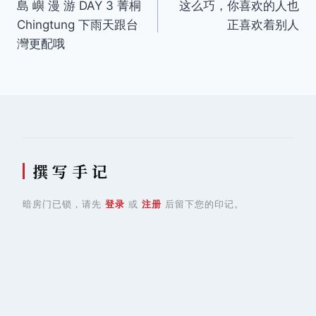
島 嶼 漫 游 DAY 3 菁桐
这么巧，你喜欢的人也
章
Chingtung 下雨天跟台
正喜欢着别人
导
灣更配哦
航
撰 写 手 记
暗房门已锁，请先
登录
或
注册
后留下您的印记。