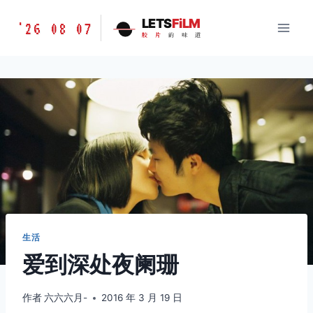
跳
胶
LETS
FiLM
'26 08 07
到
胶
片
的
味
道
片
内
的
容
味
道
LETSFILM
生活
爱到深处夜阑珊
作者
六六六月-
2016 年 3 月 19 日