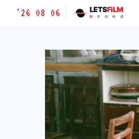
跳
胶
LETS
FiLM
'26 08 06
到
片
胶
片
的
味
道
内
的
容
味
道
LETSFILM