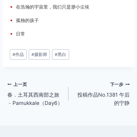
•
在浩瀚的宇宙里，我们只是渺小尘埃
•
孤独的孩子
•
日常
文
#
作品
#
摄影师
#
黑白
章
标
签：
文
上一页
下一步
春．土耳其西南部之旅
投稿作品No.1381 午后
章
﹣Pamukkale（Day6）
的宁静
导
航