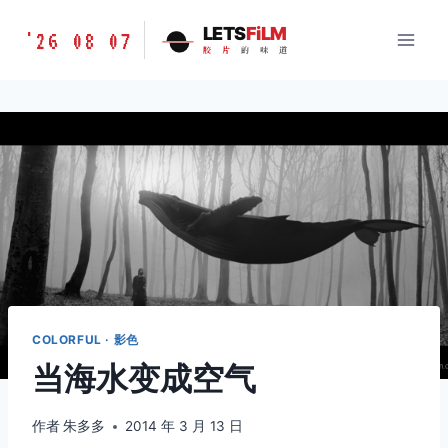
跳
胶
LETS
FiLM
'26 08 07
到
胶
片
的
味
道
片
内
的
容
味
道
LETSFILM
COLORFUL · 影色
当海水变成空气
作者
朱多多
2014 年 3 月 13 日