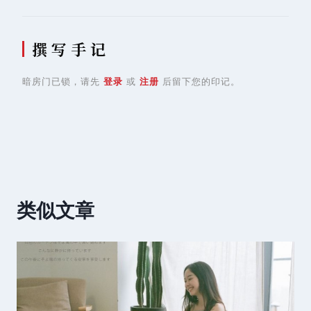
撰 写 手 记
暗房门已锁，请先
登录
或
注册
后留下您的印记。
类似文章