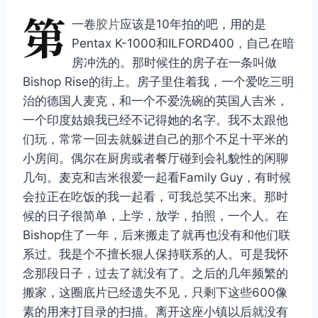
第
一卷
胶片
应该是10年拍的吧，用的是
Pentax K-1000和ILFORD400，自己在暗
房冲洗的。那时候住的房子在一条叫做
Bishop Rise的街上。房子里住着我，一个爱吃三明
治的德国人麦克，和一个不爱洗碗的英国人吉米，
一个印度姑娘我已经不记得她的名字。我不太跟他
们玩，常常一回去就躲进自己的那个不足十平米的
小房间。偶尔在厨房或者餐厅碰到会礼貌性的闲聊
几句。麦克和吉米很爱一起看Family Guy，有时候
会拉正在吃饭的我一起看，可我总笑不出来。那时
候的日子很简单，上学，放学，拍照，一个人。在
Bishop住了一年，后来搬走了就再也没有和他们联
系过。我是个不擅长狠人保持联系的人。可是我怀
念那段日子，过去了就没有了。之后的几年频繁的
搬家，这圈底片已经遗失不见，只剩下这些600像
素的用来打目录的扫描。离开这座小镇以后就没有