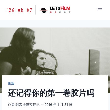
跳
胶
LETS
FiLM
'26 08 07
到
胶
片
的
味
道
片
内
的
容
味
道
LETSFILM
生活
还记得你的第一卷胶片吗
作者
阿森沙漠夜行记
2016 年 1 月 31 日