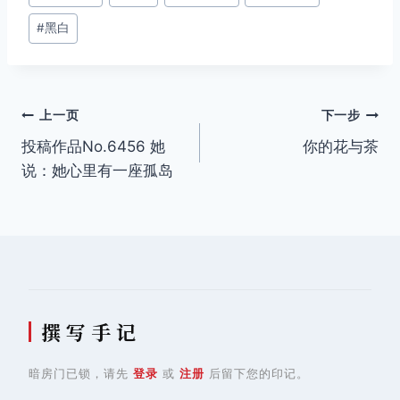
签：
#
黑白
文
上一页
下一步
投稿作品No.6456 她
你的花与茶
章
说：她心里有一座孤岛
导
航
撰 写 手 记
暗房门已锁，请先
登录
或
注册
后留下您的印记。