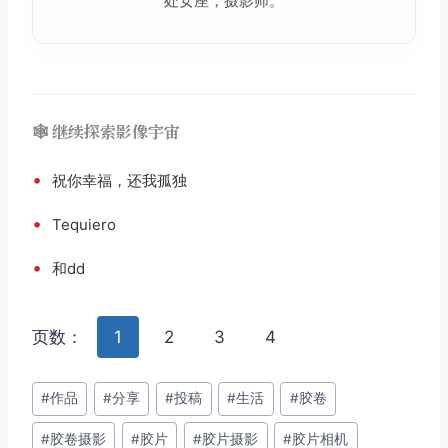
处女座，摄影师。
🕸️ 继续探索影像宇宙
•
祝你幸福，还我孤独
•
Tequiero
•
和dd
页数：
1
2
3
4
文
#
作品
#
分享
#
投稿
#
生活
#
胶卷
章
#
胶卷摄影
#
胶片
#
胶片摄影
#
胶片相机
标