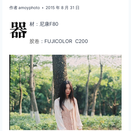
作者
amoyphoto
2015 年 8 月 31 日
器
材：尼康F80
胶卷
：FUJICOLOR C200