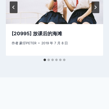
[20995] 放课后的海滩
作者
豪仔PETER
2019 年 7 月 8 日