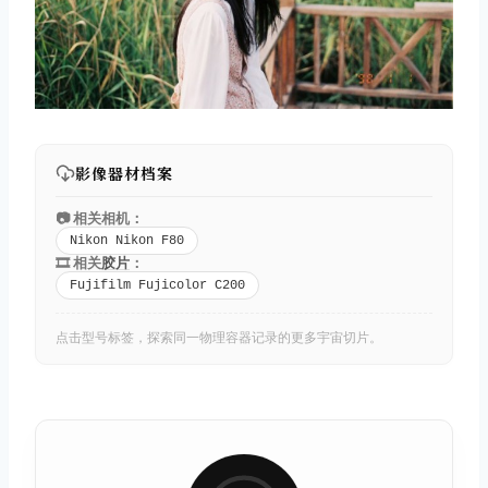
影像器材档案
📷 相关相机：
Nikon Nikon F80
🎞️ 相关
胶片
：
Fujifilm Fujicolor C200
点击型号标签，探索同一物理容器记录的更多宇宙切片。