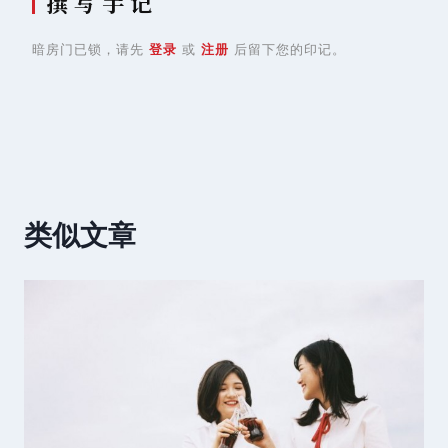
撰 写 手 记
暗房门已锁，请先
登录
或
注册
后留下您的印记。
类似文章