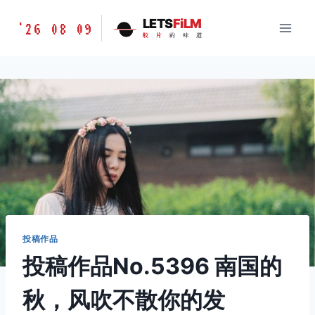
跳
胶
LETS
FiLM
'26 08 09
到
胶
片
的
味
道
片
内
的
容
味
道
LETSFILM
投稿作品
投稿作品No.5396 南国的
秋，风吹不散你的发