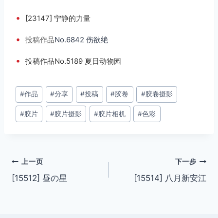
•
[23147] 宁静的力量
•
投稿
作品
No.6842 伤欲绝
•
投稿作品No.5189 夏日动物园
文
#
作品
#
分享
#
投稿
#
胶卷
#
胶卷摄影
章
#
胶片
#
胶片摄影
#
胶片相机
#
色彩
标
签：
文
上一页
下一步
[15512] 昼の星
[15514] 八月新安江
章
导