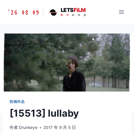
跳
胶
LETS
FiLM
'26 08 09
到
胶
片
的
味
道
片
内
的
容
味
道
LETSFILM
投稿作品
[15513] lullaby
作者
Drunkeye
2017 年 9 月 5 日