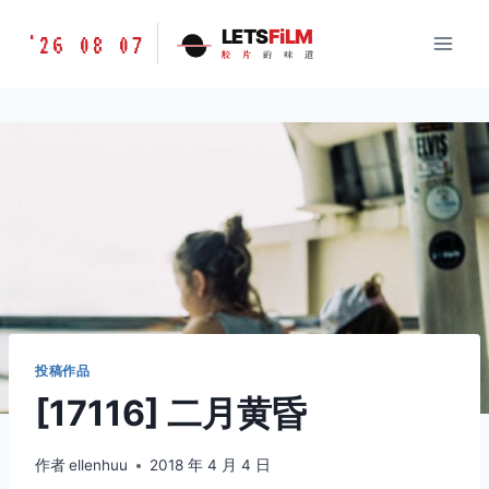
跳
胶
LETS
FiLM
'26 08 07
到
胶
片
的
味
道
片
内
的
容
味
道
LETSFILM
投稿作品
[17116] 二月黄昏
作者
ellenhuu
2018 年 4 月 4 日