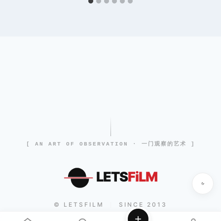
[ AN ART OF OBSERVATION · 一门观察的艺术 ]
LETS
FiLM
© LETSFILM
SINCE 2013
|