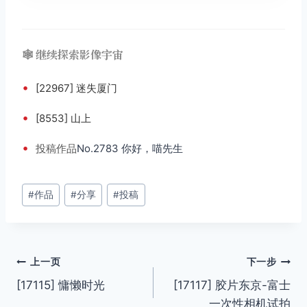
🕸️ 继续探索影像宇宙
•
[22967] 迷失厦门
•
[8553] 山上
•
投稿
作品
No.2783 你好，喵先生
文
#
作品
#
分享
#
投稿
章
标
签：
文
上一页
下一步
[17115] 慵懒时光
[17117] 胶片东京-富士
章
一次性相机试拍