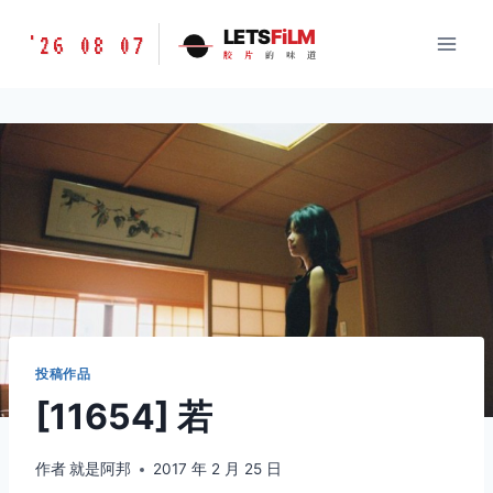
跳
胶
LETS
FiLM
'26 08 07
到
胶
片
的
味
道
片
内
的
容
味
道
LETSFILM
投稿作品
[11654] 若
作者
就是阿邦
2017 年 2 月 25 日