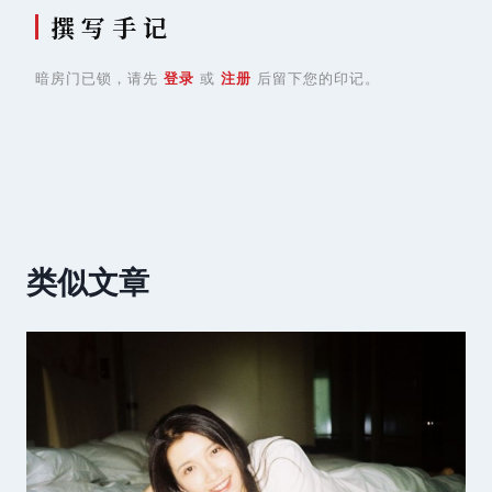
撰 写 手 记
暗房门已锁，请先
登录
或
注册
后留下您的印记。
类似文章