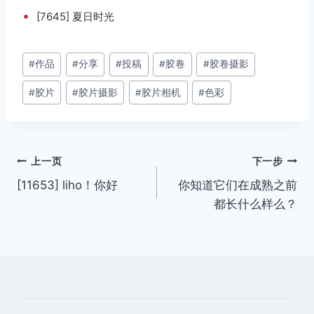
•
[7645] 夏日时光
文
#
作品
#
分享
#
投稿
#
胶卷
#
胶卷摄影
章
#
胶片
#
胶片摄影
#
胶片相机
#
色彩
标
签：
文
上一页
下一步
[11653] liho！你好
你知道它们在成熟之前
章
都长什么样么？
导
航