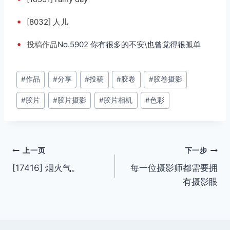
•
[8032] 人儿
•
投稿
作品
No.5902 你有很多的不安\也曾觉得很孤单
文
#
作品
#
分享
#
投稿
#
胶卷
#
胶卷摄影
章
#
胶片
#
胶片摄影
#
胶片相机
#
色彩
标
签：
文
上一页
下一步
[17416] 烟火气。
每一位摄影师都需要拥
章
有摄影眼
导
航