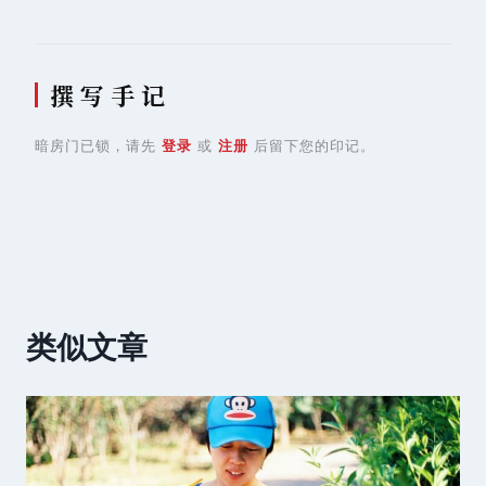
撰 写 手 记
暗房门已锁，请先
登录
或
注册
后留下您的印记。
类似文章