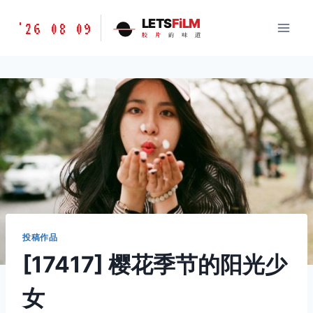
跳
胶
LETS
FiLM
'26 08 09
到
胶
片
的
味
道
片
内
的
容
味
道
LETSFILM
投稿作品
[17417] 樱花季节的阳光少
女