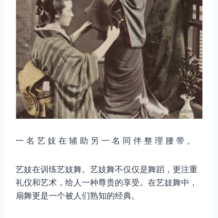
一 名 艺 妓 在 辅 助 另 一 名 同 伴 整 理 腰 带 。
艺妓在训练艺妓舞。艺妓舞不仅仅是舞蹈，更注重
礼仪和艺术，给人一种尊贵的享受。在艺妓舞中，
扇舞更是一个被人们熟知的经典。