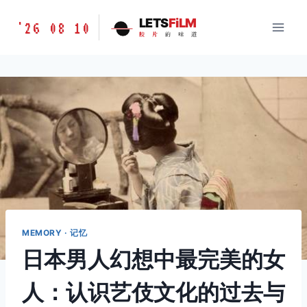
跳
胶
LETS
FiLM
'26 08 10
到
胶
片
的
味
道
片
内
的
容
味
道
LETSFILM
MEMORY · 记忆
日本男人幻想中最完美的女
人：认识艺伎文化的过去与