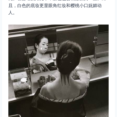
且，白色的底妆更显眼角红妆和樱桃小口妩媚动
人。