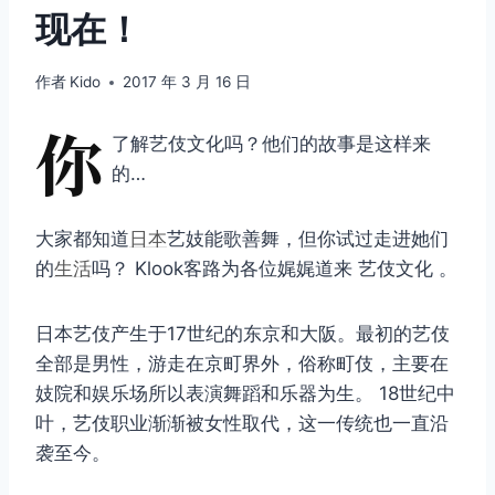
现在！
作者
Kido
2017 年 3 月 16 日
你
了解艺伎文化吗？他们的故事是这样来
的…
大家都知道
日本
艺妓能歌善舞，但你试过走进她们
的
生活
吗？ Klook客路为各位娓娓道来 艺伎文化 。
日本艺伎产生于17世纪的东京和大阪。最初的艺伎
全部是男性，游走在京町界外，俗称町伎，主要在
妓院和娱乐场所以表演舞蹈和乐器为生。 18世纪中
叶，艺伎职业渐渐被女性取代，这一传统也一直沿
袭至今。