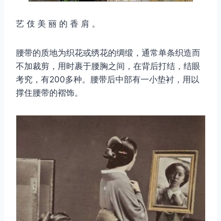
艺 伎 美 丽 的 香 肩 。
腰带的质地为织花或绣花的绸缎，通常单条织造而
不加裁剪，用时裹于腰胸之间，在背后打结，结眼
考究，有200多种。腰带后中部有一小垫衬，用以
撑住腰带的褶饰。