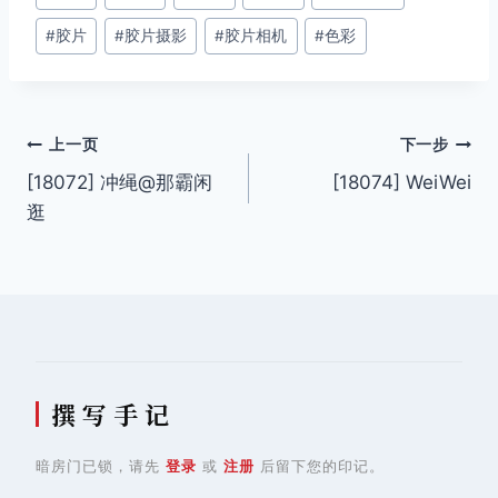
章
#
胶片
#
胶片摄影
#
胶片相机
#
色彩
标
签：
文
上一页
下一步
[18072] 冲绳@那霸闲
[18074] WeiWei
章
逛
导
航
撰 写 手 记
暗房门已锁，请先
登录
或
注册
后留下您的印记。