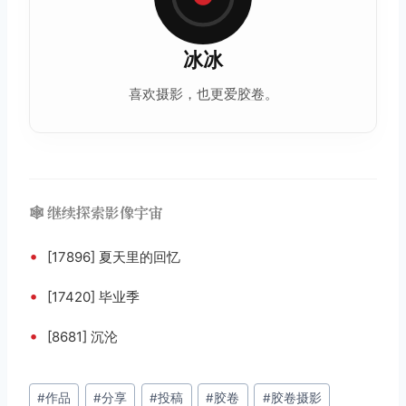
冰冰
喜欢摄影，也更爱
胶卷
。
🕸️ 继续探索影像宇宙
•
[17896] 夏天里的回忆
•
[17420] 毕业季
•
[8681] 沉沦
文
#
作品
#
分享
#
投稿
#
胶卷
#
胶卷摄影