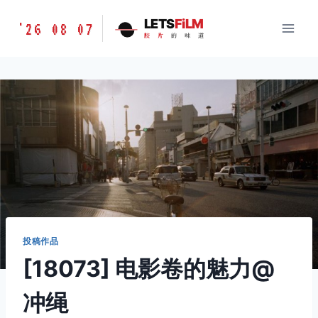
跳
胶
LETS
FiLM
'26 08 07
到
胶
片
的
味
道
片
内
的
容
味
道
LETSFILM
投稿作品
[18073] 电影卷的魅力@
冲绳