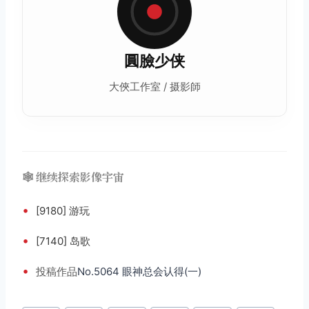
圓臉少侠
大俠工作室 / 摄影師
🕸️ 继续探索影像宇宙
•
[9180] 游玩
•
[7140] 岛歌
•
投稿
作品
No.5064 眼神总会认得(一)