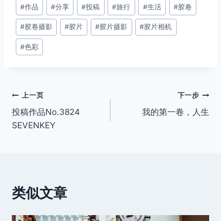
文
#
作品
#
分享
#
投稿
#
旅行
#
生活
#
胶卷
章
#
胶卷摄影
#
胶片
#
胶片摄影
#
胶片相机
标
签：
#
色彩
文
上一页
下一步
投稿作品No.3824
我的第一卷，人生
章
SEVENKEY
导
航
类似文章