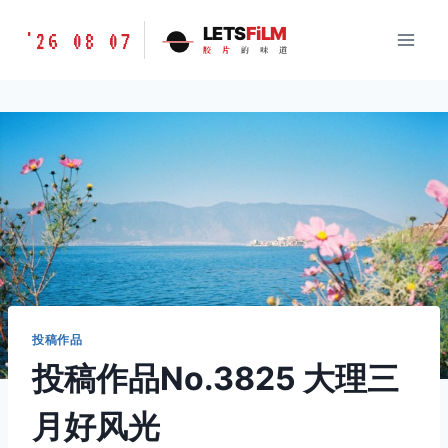
跳
胶
LETS
FiLM
'26 08 07
到
胶
片
的
味
道
片
内
的
容
味
道
LETSFILM
投稿作品
投稿作品No.3825 大理三
月好风光