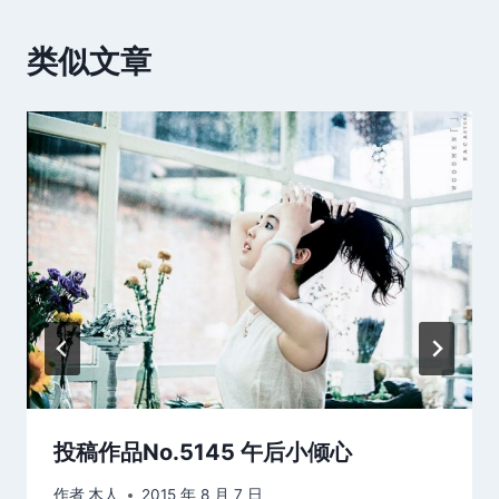
类似文章
投稿作品No.5145 午后小倾心
作者
木人
2015 年 8 月 7 日