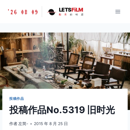
跳
胶
LETS
FiLM
'26 08 09
到
胶
片
的
味
道
片
内
的
容
味
道
LETSFILM
投稿作品
投稿作品No.5319 旧时光
作者
左简-
2015 年 8 月 25 日