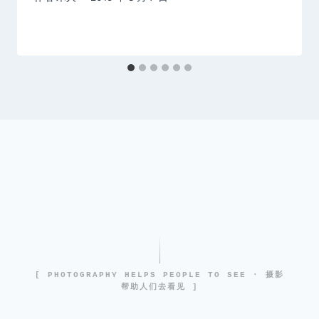
[ PHOTOGRAPHY HELPS PEOPLE TO SEE · 摄影
帮助人们去看见 ]